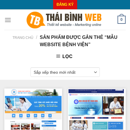
Skip
ĐĂNG KÝ
to
content
0
/
SẢN PHẨM ĐƯỢC GẮN THẺ “MẪU
TRANG CHỦ
WEBSITE BỆNH VIỆN”
LỌC