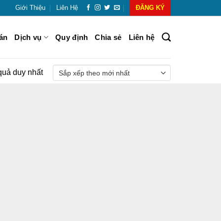
Giới Thiệu
Liên Hệ
ĐĂNG KÝ
án
Dịch vụ
Quy định
Chia sẻ
Liên hệ
 quả duy nhất