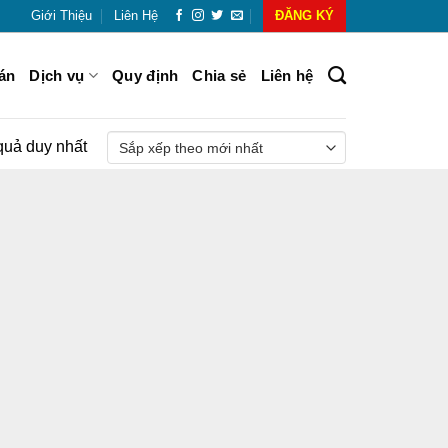
Giới Thiệu
Liên Hệ
ĐĂNG KÝ
án
Dịch vụ
Quy định
Chia sẻ
Liên hệ
 quả duy nhất