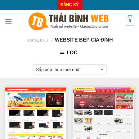
Skip
ĐĂNG KÝ
to
content
0
/
WEBSITE BẾP GIA ĐÌNH
TRANG CHỦ
LỌC