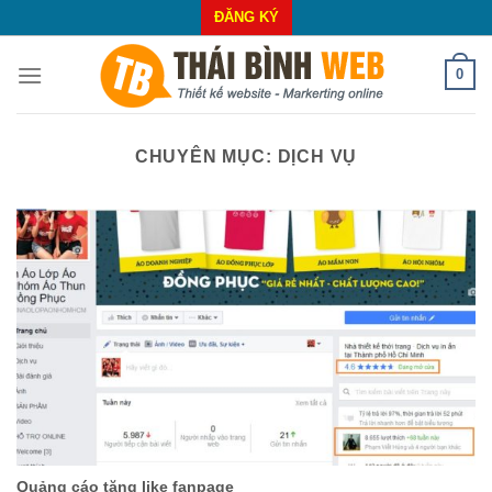
Skip
ĐĂNG KÝ
to
content
0
CHUYÊN MỤC:
DỊCH VỤ
Quảng cáo tăng like fanpage