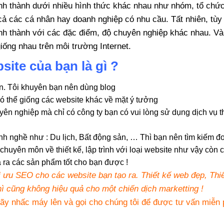
hình thành dưới nhiều hình thức khác nhau như nhóm, tổ chứ
 cả các cá nhân hay doanh nghiệp có nhu cầu. Tất nhiên, tùy
nh thành với các đặc điểm, độ chuyên nghiệp khác nhau. Và
iống nhau trên môi trường Internet.
site của bạn là gì ?
ân. Tôi khuyên bạn nên dùng blog
ó thể giống các website khác về mặt ý tưởng
 nghiệp mà chỉ có công ty bạn có vui lòng sử dụng dịch vụ th
nh nghề như : Du lịch, Bất động sản, … Thì bạn nên tìm kiếm đơ
huyên môn về thiết kế, lập trình với loại website như vậy còn 
 ra các sản phẩm tốt cho bạn được !
ối ưu SEO cho các website bạn tạo ra. Thiết kế web đẹp, Thi
ì cũng không hiệu quả cho một chiến dịch marketting !
ãy nhấc máy lên và gọi cho chúng tôi để được tư vấn miễn 