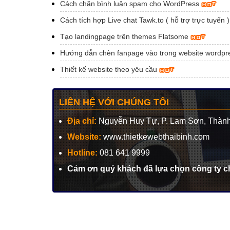
Cách chặn bình luận spam cho WordPress
Cách tích hợp Live chat Tawk.to ( hỗ trợ trực tuyến 
Tạo landingpage trên themes Flatsome
Hướng dẫn chèn fanpage vào trong website wordp
Thiết kế website theo yêu cầu
LIÊN HỆ VỚI CHÚNG TÔI
Địa chỉ:
Nguyễn Huy Tự, P. Lam Sơn, Thành
Website:
www.thietkewebthaibinh.com
Hotline:
081 641 9999
Cảm ơn quý khách đã lựa chọn công ty ch