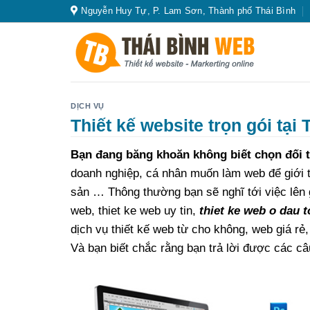
Skip
Nguyễn Huy Tự, P. Lam Sơn, Thành phố Thái Bình
to
content
DỊCH VỤ
Thiết kế website trọn gói tại 
Bạn đang băng khoăn không biết chọn đối t
doanh nghiệp, cá nhân muốn làm web để giới th
sản … Thông thường bạn sẽ nghĩ tới việc lên g
web, thiet ke web uy tin,
thiet ke web o dau t
dịch vụ thiết kế web từ cho không, web giá r
Và bạn biết chắc rằng bạn trả lời được các câ