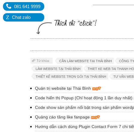
081 641 9999
Z
Chat zalo
Từ khóa:
CẦN LÀM WEBSITE TẠI THÁI BÌNH
CÔNG TY 
LÀM WEBSITE TẠI THÁI BÌNH
THIET KE WEB TAI THANH H
THIẾT KẾ WEBSITE TRỌN GÓI TẠI THÁI BÌNH
TƯ VẤN WEBS
Quản trị website tại Thái Bình
Code hiển thị Popup (Chỉ hoạt động 1 lần duy nhất)
Code show sản phẩm nổi bật trong sản phẩm word
Quảng cáo tăng like fanpage
Hướng dẫn cách dùng Plugin Contact Form 7 chi tiế