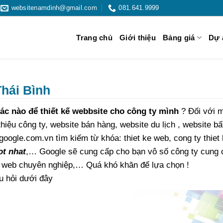
websitenamdinh@gmail.com
081.641.9999
Trang chủ
Giới thiệu
Bảng giá
Dự 
Thái Bình
ác nào để thiết kế webbsite cho công ty mình
? Đối với m
iệu công ty, website bán hàng, website du lịch , website bấ
oogle.com.vn tìm kiếm từ khóa: thiet ke web, cong ty thiet
ot nhat
,… Google sẽ cung cấp cho bạn vô số công ty cung 
ẻ, web chuyên nghiệp,… Quá khó khăn để lựa chọn !
u hỏi dưới đây