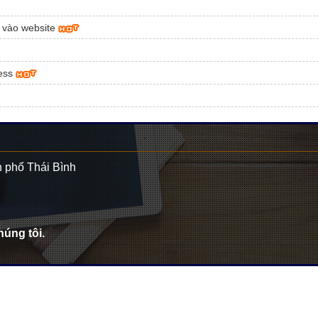
) vào website
ress
 phố Thái Bình
úng tôi.