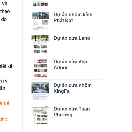
c và
 theo
Dự án nhôm kính
 do
Phát Đạt
Dự án cửa Lano
Dự án cửa đẹp
iết kế
Adoor
n vị
Dự án cửa nhôm
cần
XingFa
ết kế
Dự án cửa Tuấn
Phương
phí: