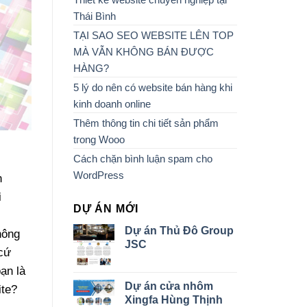
Thái Bình
TẠI SAO SEO WEBSITE LÊN TOP
MÀ VẪN KHÔNG BÁN ĐƯỢC
HÀNG?
5 lý do nên có website bán hàng khi
kinh doanh online
Thêm thông tin chi tiết sản phẩm
trong Wooo
Cách chặn bình luận spam cho
WordPress
n
i
DỰ ÁN MỚI
Dự án Thủ Đô Group
hông
JSC
 cứ
ạn là
Dự án cửa nhôm
ite?
Xingfa Hùng Thịnh