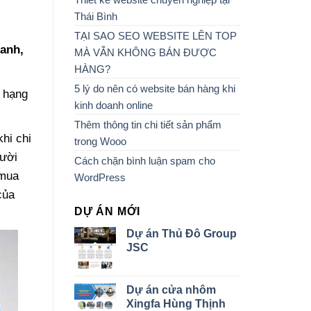
Thái Bình
TẠI SAO SEO WEBSITE LÊN TOP
oanh,
MÀ VẪN KHÔNG BÁN ĐƯỢC
HÀNG?
5 lý do nên có website bán hàng khi
ứ hạng
kinh doanh online
Thêm thông tin chi tiết sản phẩm
hi chi
trong Wooo
gười
Cách chặn bình luận spam cho
 mua
WordPress
của
DỰ ÁN MỚI
Dự án Thủ Đô Group
JSC
Dự án cửa nhôm
Xingfa Hùng Thịnh