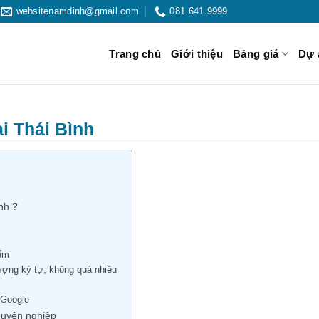
websitenamdinh@gmail.com
081.641.9999
Trang chủ
Giới thiệu
Bảng giá
Dự 
ại Thái Bình
nh ?
iếm
ượng ký tự, không quá nhiều
 Google
chuyên nghiệp