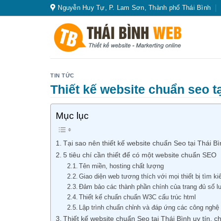
Skip
Nguyễn Huy Tự, P. Lam Sơn, Thành phố Thái Bình
to
content
TIN TỨC
Thiết kế website chuẩn seo t
Mục lục
Tại sao nên thiết kế website chuẩn Seo tại Thái Bì
5 tiêu chí cần thiết để có một website chuẩn SEO
Tên miền, hosting chất lượng
Giao diện web tương thích với mọi thiết bị tìm k
Đảm bảo các thành phần chính của trang đủ số l
Thiết kế chuẩn chuẩn W3C cấu trúc html
Lập trình chuẩn chỉnh và đáp ứng các công nghệ
Thiết kế website chuẩn Seo tại Thái Bình uy tín, 