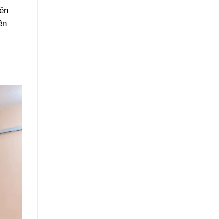
Tên
ên