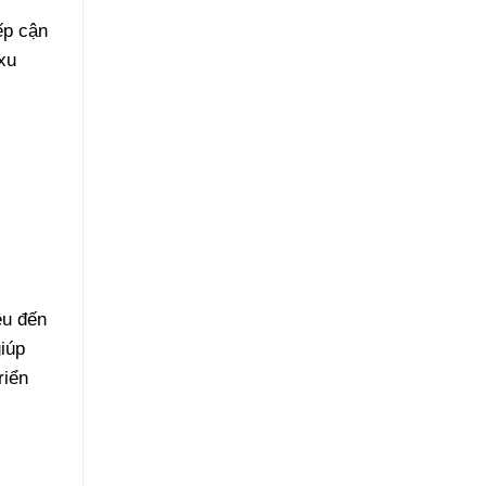
ếp cận
xu
ều đến
iúp
riển