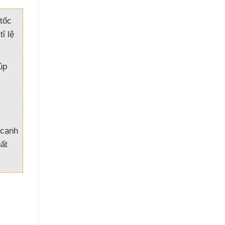
tốc
ỉ lệ
úp
 cạnh
bất