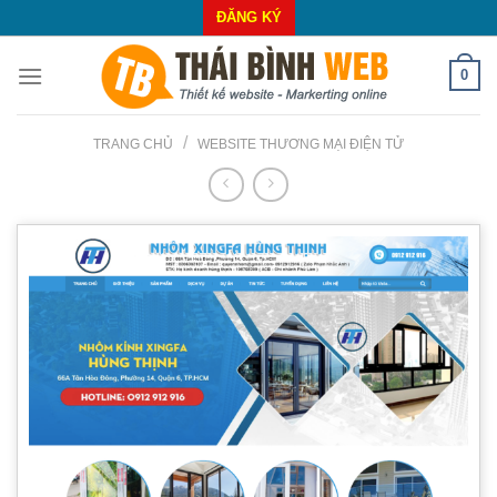
Skip
ĐĂNG KÝ
to
content
0
/
TRANG CHỦ
WEBSITE THƯƠNG MẠI ĐIỆN TỬ