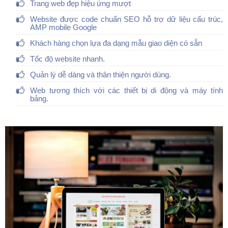
Trang web đẹp hiệu ứng mượt
Website được code chuẩn SEO hỗ trợ dữ liệu cấu trúc,
AMP mobile Google
Khách hàng chọn lựa đa dạng mẫu giao diện có sẵn
Tốc độ website nhanh.
Quản lý dễ dàng và thân thiện người dùng.
Web tương thích với các thiết bị di động và máy tính
bảng.