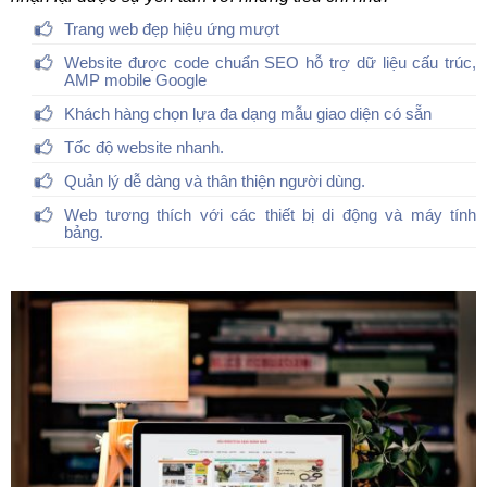
Trang web đẹp hiệu ứng mượt
Website được code chuẩn SEO hỗ trợ dữ liệu cấu trúc,
AMP mobile Google
Khách hàng chọn lựa đa dạng mẫu giao diện có sẵn
Tốc độ website nhanh.
Quản lý dễ dàng và thân thiện người dùng.
Web tương thích với các thiết bị di động và máy tính
bảng.