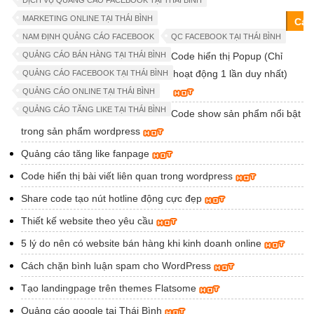
DỊCH VỤ QUẢNG CÁO FACEBOOK TẠI THÁI BÌNH
MARKETING ONLINE TẠI THÁI BÌNH
Các
NAM ĐỊNH QUẢNG CÁO FACEBOOK
QC FACEBOOK TẠI THÁI BÌNH
tin
QUẢNG CÁO BÁN HÀNG TẠI THÁI BÌNH
Code hiển thị Popup (Chỉ
chi
hoạt động 1 lần duy nhất)
QUẢNG CÁO FACEBOOK TẠI THÁI BÌNH
sẻ
QUẢNG CÁO ONLINE TẠI THÁI BÌNH
khá
QUẢNG CÁO TĂNG LIKE TẠI THÁI BÌNH
Code show sản phẩm nổi bật
trong sản phẩm wordpress
Quảng cáo tăng like fanpage
Code hiển thị bài viết liên quan trong wordpress
Share code tạo nút hotline động cực đẹp
Thiết kế website theo yêu cầu
5 lý do nên có website bán hàng khi kinh doanh online
Cách chặn bình luận spam cho WordPress
Tạo landingpage trên themes Flatsome
Quảng cáo google tại Thái Bình