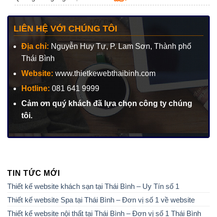
LIÊN HỆ VỚI CHÚNG TÔI
Địa chỉ:
Nguyễn Huy Tự, P. Lam Sơn, Thành phố
Thái Bình
Website:
www.thietkewebthaibinh.com
Hotline:
081 641 9999
Cảm ơn quý khách đã lựa chọn công ty chúng
tôi.
TIN TỨC MỚI
Thiết kế website khách sạn tại Thái Bình – Uy Tín số 1
Thiết kế website Spa tại Thái Bình – Đơn vị số 1 về website
Thiết kế website nội thất tại Thái Bình – Đơn vị số 1 Thái Bình