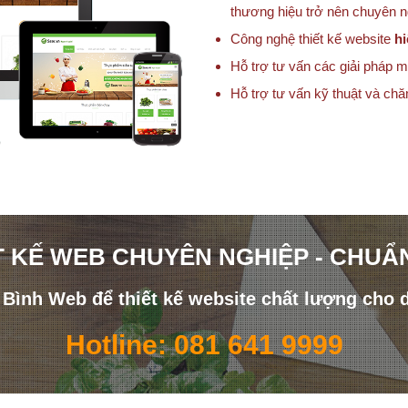
thương hiệu trở nên chuyên 
Công nghệ thiết kế website
hi
Hỗ trợ tư vấn các giải pháp m
Hỗ trợ tư vấn kỹ thuật và ch
T KẾ WEB CHUYÊN NGHIỆP - CHUẨ
i Bình Web để thiết kế website chất lượng cho 
Hotline: 081 641 9999