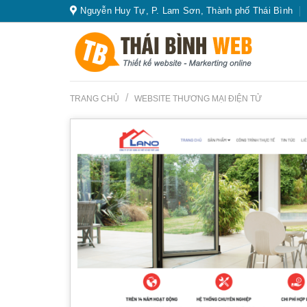
Skip
Nguyễn Huy Tự, P. Lam Sơn, Thành phố Thái Bình
to
content
/
TRANG CHỦ
WEBSITE THƯƠNG MẠI ĐIỆN TỬ