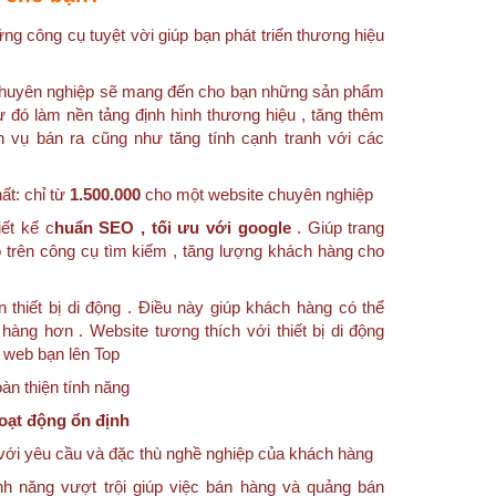
g công cụ tuyệt vời giúp bạn phát triển thương hiệu
e chuyên nghiệp sẽ mang đến cho bạn những sản phẩm
ừ đó làm nền tảng định hình thương hiệu , tăng thêm
h vụ bán ra cũng như tăng tính cạnh tranh với các
ất: chỉ từ
1.500.000
cho một website chuyên nghiệp
ết kế c
huẩn SEO , tối ưu với google
. Giúp trang
 trên công cụ tìm kiếm , tăng lượng khách hàng cho
n thiết bị di động . Điều này giúp khách hàng có thể
hàng hơn . Website tương thích với thiết bị di động
g web bạn lên Top
n thiện tính năng
oạt động ổn định
với yêu cầu và đặc thù nghề nghiệp của khách hàng
nh năng vượt trội giúp việc bán hàng và quảng bán