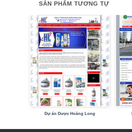
SẢN PHẨM TƯƠNG TỰ
+
+
tone
Dự án Dược Hoàng Long