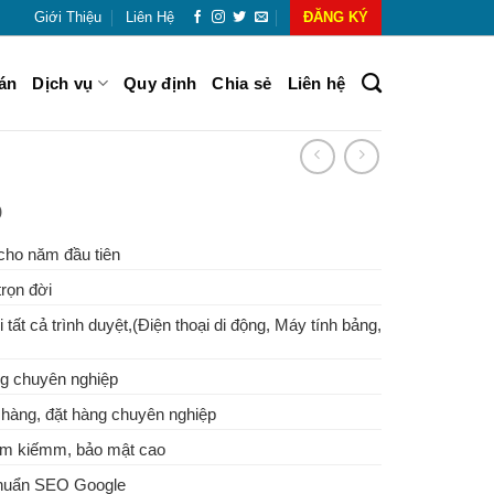
Giới Thiệu
Liên Hệ
ĐĂNG KÝ
án
Dịch vụ
Quy định
Chia sẻ
Liên hệ
o
cho năm đầu tiên
rọn đời
 tất cả trình duyệt,(Điện thoại di động, Máy tính bảng,
g chuyên nghiệp
hàng, đặt hàng chuyên nghiệp
tìm kiếmm, bảo mật cao
Chuẩn SEO Google