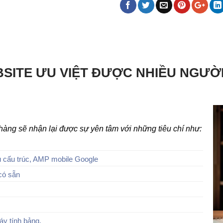
SITE ƯU VIỆT ĐƯỢC NHIỀU NGƯỜ
h hàng sẽ nhận lại được sự yên tâm với những tiêu chí như:
 cấu trúc, AMP mobile Google
có sẵn
áy tính bảng.