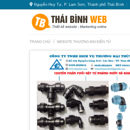
Skip
Nguyễn Huy Tự, P. Lam Sơn, Thành phố Thái Bình
to
content
/
TRANG CHỦ
WEBSITE THƯƠNG MẠI ĐIỆN TỬ