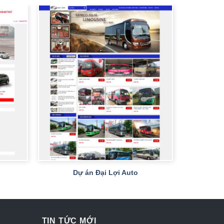
+
Dự án Đại Lợi Auto
TIN TỨC MỚI