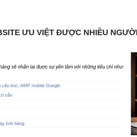
SITE ƯU VIỆT ĐƯỢC NHIỀU NGƯỜ
h hàng sẽ nhận lại được sự yên tâm với những tiêu chí như:
 cấu trúc, AMP mobile Google
có sẵn
áy tính bảng.