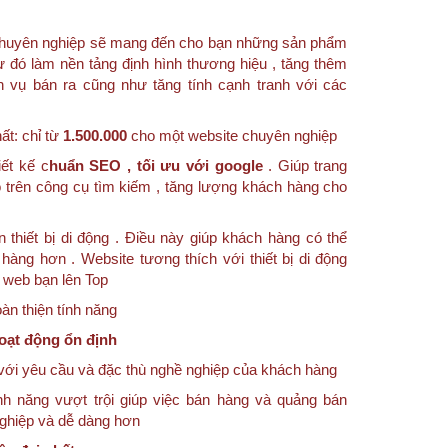
e chuyên nghiệp sẽ mang đến cho bạn những sản phẩm
ừ đó làm nền tảng định hình thương hiệu , tăng thêm
h vụ bán ra cũng như tăng tính cạnh tranh với các
ất: chỉ từ
1.500.000
cho một website chuyên nghiệp
ết kế c
huẩn SEO , tối ưu với google
. Giúp trang
 trên công cụ tìm kiếm , tăng lượng khách hàng cho
n thiết bị di động . Điều này giúp khách hàng có thể
hàng hơn . Website tương thích với thiết bị di động
g web bạn lên Top
n thiện tính năng
oạt động ổn định
với yêu cầu và đặc thù nghề nghiệp của khách hàng
nh năng vượt trội giúp việc bán hàng và quảng bán
nghiệp và dễ dàng hơn