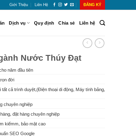
Giới Thiệu
Liên Hệ
ĐĂNG KÝ
án
Dịch vụ
Quy định
Chia sẻ
Liên hệ
gành Nước Thúy Đạt
cho năm đầu tiên
rọn đời
 tất cả trình duyệt,(Điện thoại di động, Máy tính bảng,
g chuyên nghiệp
hàng, đặt hàng chuyên nghiệp
tìm kiếmm, bảo mật cao
Chuẩn SEO Google