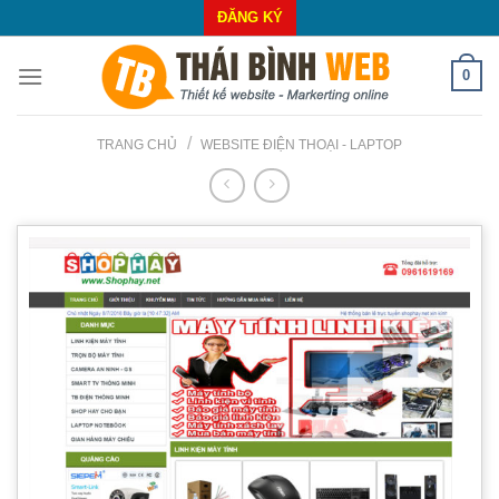
Skip
ĐĂNG KÝ
to
content
0
/
TRANG CHỦ
WEBSITE ĐIỆN THOẠI - LAPTOP