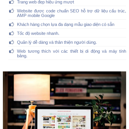
Trang web đẹp hiệu ứng mượt
Website được code chuẩn SEO hỗ trợ dữ liệu cấu trúc,
AMP mobile Google
Khách hàng chọn lựa đa dạng mẫu giao diện có sẵn
Tốc độ website nhanh.
Quản lý dễ dàng và thân thiện người dùng.
Web tương thích với các thiết bị di động và máy tính
bảng.