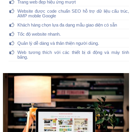
Trang web đẹp hiệu ứng mượt
Website được code chuẩn SEO hỗ trợ dữ liệu cấu trúc,
AMP mobile Google
Khách hàng chọn lựa đa dạng mẫu giao diện có sẵn
Tốc độ website nhanh.
Quản lý dễ dàng và thân thiện người dùng.
Web tương thích với các thiết bị di động và máy tính
bảng.