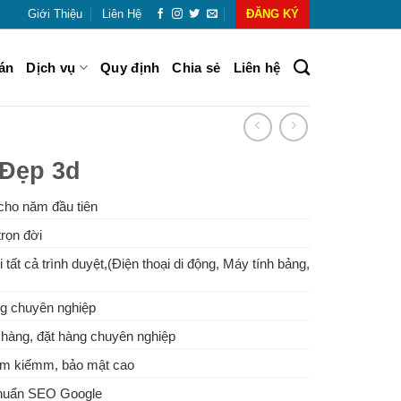
Giới Thiệu
Liên Hệ
ĐĂNG KÝ
án
Dịch vụ
Quy định
Chia sẻ
Liên hệ
 Đẹp 3d
cho năm đầu tiên
rọn đời
 tất cả trình duyệt,(Điện thoại di động, Máy tính bảng,
g chuyên nghiệp
hàng, đặt hàng chuyên nghiệp
tìm kiếmm, bảo mật cao
Chuẩn SEO Google