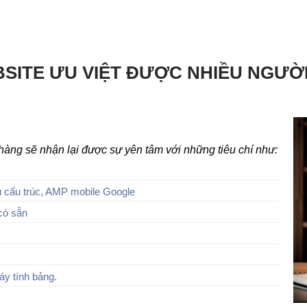
SITE ƯU VIỆT ĐƯỢC NHIỀU NGƯỜ
h hàng sẽ nhận lại được sự yên tâm với những tiêu chí như:
 cấu trúc, AMP mobile Google
có sẵn
áy tính bảng.