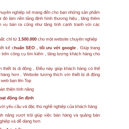
e chuyên nghiệp sẽ mang đến cho bạn những sản phẩm
ừ đó làm nền tảng định hình thương hiệu , tăng thêm
h vụ bán ra cũng như tăng tính cạnh tranh với các
ất: chỉ từ
1.500.000
cho một website chuyên nghiệp
ết kế c
huẩn SEO , tối ưu với google
. Giúp trang
 trên công cụ tìm kiếm , tăng lượng khách hàng cho
n thiết bị di động . Điều này giúp khách hàng có thể
hàng hơn . Website tương thích với thiết bị di động
g web bạn lên Top
n thiện tính năng
oạt động ổn định
với yêu cầu và đặc thù nghề nghiệp của khách hàng
nh năng vượt trội giúp việc bán hàng và quảng bán
nghiệp và dễ dàng hơn