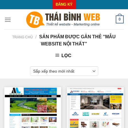
Skip
ĐĂNG KÝ
to
content
0
/
SẢN PHẨM ĐƯỢC GẮN THẺ “MẪU
TRANG CHỦ
WEBSITE NỘI THẤT”
LỌC