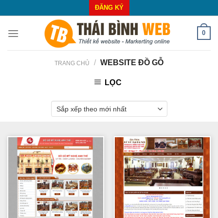
Skip
ĐĂNG KÝ
to
content
0
/
WEBSITE ĐỒ GỖ
TRANG CHỦ
LỌC