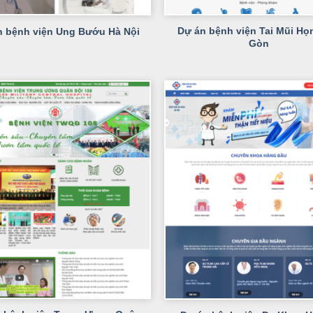
+
Dự án bệnh viện Tai Mũi Họ
n bệnh viện Ung Bướu Hà Nội
Gòn
+