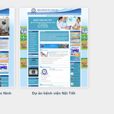
+
ực Ninh
Dự án bệnh viện Nội Tiết