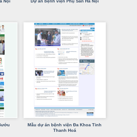
Dự án bệnh viện Phụ Sản Hà Nội
à Nội
+
 Bướu
Mẫu dự án bệnh viện Đa Khoa Tỉnh
Thanh Hoá