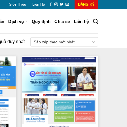
Giới Thiệu
Liên Hệ
ĐĂNG KÝ
án
Dịch vụ
Quy định
Chia sẻ
Liên hệ
 quả duy nhất