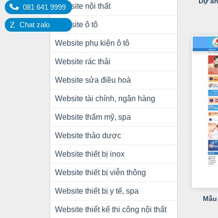
Dự án
Website nội thất
081 641 9999
Z
Chat zalo
Website ô tô
Website phụ kiện ô tô
Website rác thải
Website sửa điều hoà
Website tài chính, ngân hàng
Website thẩm mỹ, spa
Website thảo dược
Website thiết bị inox
Website thiết bị viễn thông
+
Website thiết bị y tế, spa
Mẫu 
Website thiết kế thi công nội thất