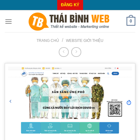
Skip
ĐĂNG KÝ
to
content
0
/
TRANG CHỦ
WEBSITE GIỚI THIỆU