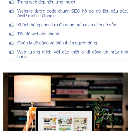
Trang web đẹp hiệu ứng mượt
Website được code chuẩn SEO hỗ trợ dữ liệu cấu trúc,
AMP mobile Google
Khách hàng chọn lựa đa dạng mẫu giao diện có sẵn
Tốc độ website nhanh.
Quản lý dễ dàng và thân thiện người dùng.
Web tương thích với các thiết bị di động và máy tính
bảng.