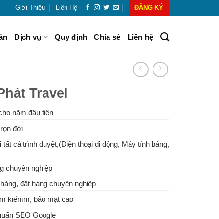
Giới Thiệu
Liên Hệ
ĐĂNG KÝ
án
Dịch vụ
Quy định
Chia sẻ
Liên hệ
hát Travel
cho năm đầu tiên
rọn đời
 tất cả trình duyệt,(Điện thoại di động, Máy tính bảng,
g chuyên nghiệp
hàng, đặt hàng chuyên nghiệp
tìm kiếmm, bảo mật cao
Chuẩn SEO Google