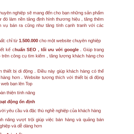
e chuyên nghiệp sẽ mang đến cho bạn những sản phẩm
ừ đó làm nền tảng định hình thương hiệu , tăng thêm
h vụ bán ra cũng như tăng tính cạnh tranh với các
ất: chỉ từ
1.500.000
cho một website chuyên nghiệp
ết kế c
huẩn SEO , tối ưu với google
. Giúp trang
 trên công cụ tìm kiếm , tăng lượng khách hàng cho
n thiết bị di động . Điều này giúp khách hàng có thể
hàng hơn . Website tương thích với thiết bị di động
g web bạn lên Top
n thiện tính năng
oạt động ổn định
với yêu cầu và đặc thù nghề nghiệp của khách hàng
nh năng vượt trội giúp việc bán hàng và quảng bán
nghiệp và dễ dàng hơn