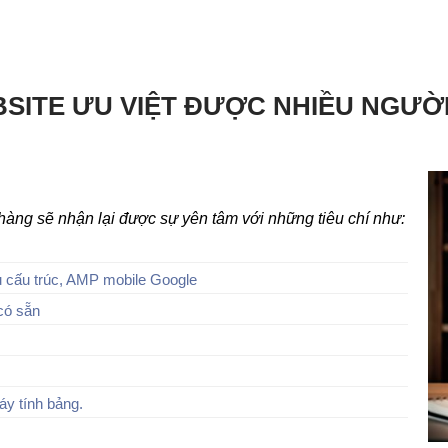
SITE ƯU VIỆT ĐƯỢC NHIỀU NGƯỜ
h hàng sẽ nhận lại được sự yên tâm với những tiêu chí như:
 cấu trúc, AMP mobile Google
có sẵn
áy tính bảng.