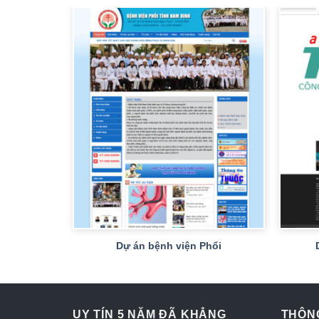
+
+
Chí Sơn
Dự án bệnh viện Phổi
UY TÍN 5 NĂM ĐÃ KHẲNG
THÔNG