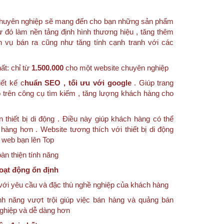
e chuyên nghiệp sẽ mang đến cho bạn những sản phẩm
ừ đó làm nền tảng định hình thương hiệu , tăng thêm
h vụ bán ra cũng như tăng tính cạnh tranh với các
ất: chỉ từ
1.500.000
cho một website chuyên nghiệp
ết kế c
huẩn SEO , tối ưu với google
. Giúp trang
 trên công cụ tìm kiếm , tăng lượng khách hàng cho
n thiết bị di động . Điều này giúp khách hàng có thể
hàng hơn . Website tương thích với thiết bị di động
g web bạn lên Top
n thiện tính năng
oạt động ổn định
với yêu cầu và đặc thù nghề nghiệp của khách hàng
nh năng vượt trội giúp việc bán hàng và quảng bán
nghiệp và dễ dàng hơn