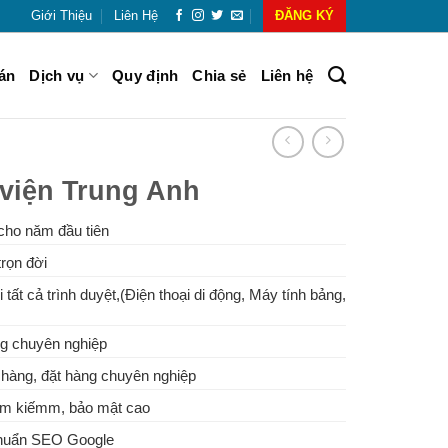
Giới Thiệu
Liên Hệ
ĐĂNG KÝ
án
Dịch vụ
Quy định
Chia sẻ
Liên hệ
viện Trung Anh
cho năm đầu tiên
rọn đời
 tất cả trình duyệt,(Điện thoại di động, Máy tính bảng,
g chuyên nghiệp
hàng, đặt hàng chuyên nghiệp
tìm kiếmm, bảo mật cao
Chuẩn SEO Google