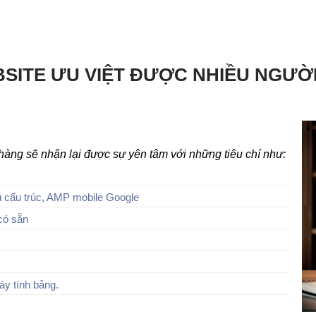
SITE ƯU VIỆT ĐƯỢC NHIỀU NGƯỜ
h hàng sẽ nhận lại được sự yên tâm với những tiêu chí như:
 cấu trúc, AMP mobile Google
có sẵn
áy tính bảng.