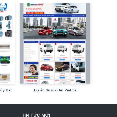
+
úy Đạt
Dự án Suzuki An Việt 5s
TIN TỨC MỚI