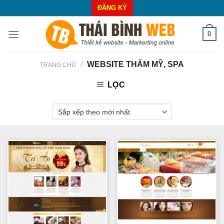
Skip
ĐĂNG KÝ
to
content
0
/
WEBSITE THẨM MỸ, SPA
TRANG CHỦ
LỌC