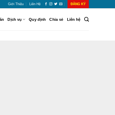
Giới Thiệu
Liên Hệ
ĐĂNG KÝ
án
Dịch vụ
Quy định
Chia sẻ
Liên hệ