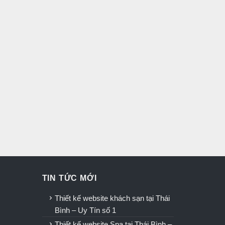
TIN TỨC MỚI
u
Thiết kế website khách sạn tại Thái
Bình – Uy Tín số 1
Thiết kế website Spa tại Thái Bình –