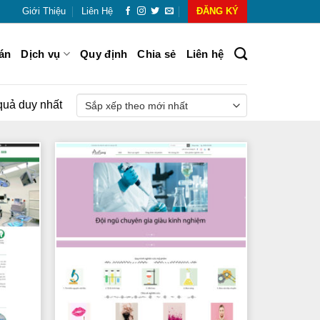
Giới Thiệu
Liên Hệ
ĐĂNG KÝ
án
Dịch vụ
Quy định
Chia sẻ
Liên hệ
 quả duy nhất