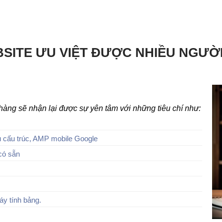
SITE ƯU VIỆT ĐƯỢC NHIỀU NGƯỜ
h hàng sẽ nhận lại được sự yên tâm với những tiêu chí như:
 cấu trúc, AMP mobile Google
có sẵn
áy tính bảng.