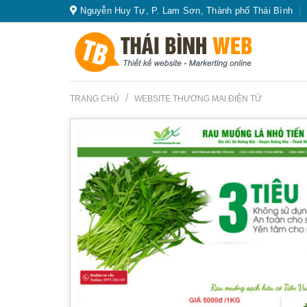
Skip
Nguyễn Huy Tự, P. Lam Sơn, Thành phố Thái Bình
to
content
/
TRANG CHỦ
WEBSITE THƯƠNG MẠI ĐIỆN TỬ