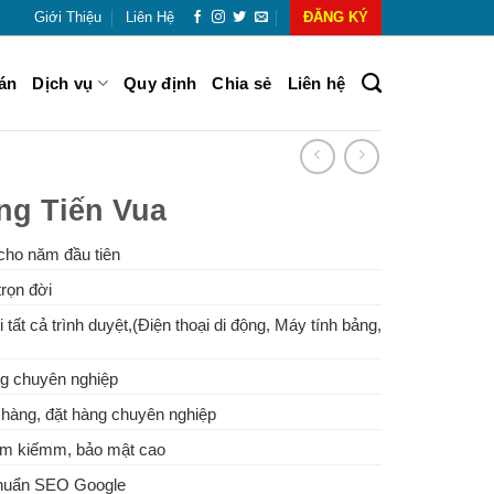
Giới Thiệu
Liên Hệ
ĐĂNG KÝ
án
Dịch vụ
Quy định
Chia sẻ
Liên hệ
ng Tiến Vua
cho năm đầu tiên
rọn đời
 tất cả trình duyệt,(Điện thoại di động, Máy tính bảng,
g chuyên nghiệp
hàng, đặt hàng chuyên nghiệp
tìm kiếmm, bảo mật cao
Chuẩn SEO Google