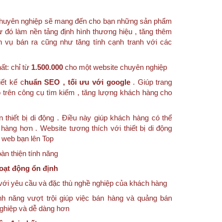
e chuyên nghiệp sẽ mang đến cho bạn những sản phẩm
ừ đó làm nền tảng định hình thương hiệu , tăng thêm
h vụ bán ra cũng như tăng tính cạnh tranh với các
ất: chỉ từ
1.500.000
cho một website chuyên nghiệp
ết kế c
huẩn SEO , tối ưu với google
. Giúp trang
 trên công cụ tìm kiếm , tăng lượng khách hàng cho
n thiết bị di động . Điều này giúp khách hàng có thể
hàng hơn . Website tương thích với thiết bị di động
g web bạn lên Top
n thiện tính năng
oạt động ổn định
với yêu cầu và đặc thù nghề nghiệp của khách hàng
nh năng vượt trội giúp việc bán hàng và quảng bán
nghiệp và dễ dàng hơn