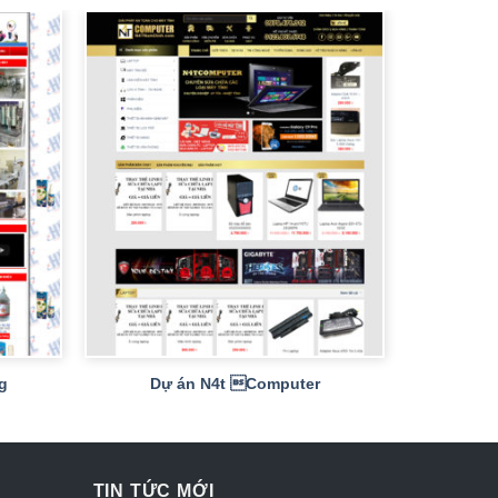
+
g
Dự án N4t Computer
TIN TỨC MỚI