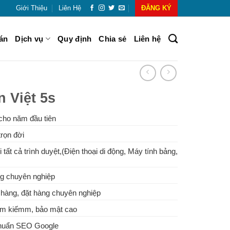
Giới Thiệu
Liên Hệ
ĐĂNG KÝ
án
Dịch vụ
Quy định
Chia sẻ
Liên hệ
 Việt 5s
cho năm đầu tiên
rọn đời
 tất cả trình duyệt,(Điện thoại di động, Máy tính bảng,
g chuyên nghiệp
hàng, đặt hàng chuyên nghiệp
tìm kiếmm, bảo mật cao
Chuẩn SEO Google