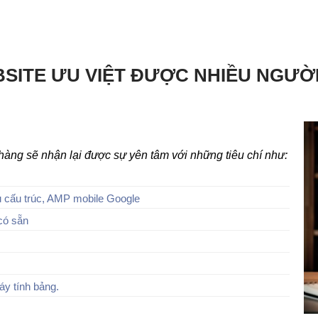
SITE ƯU VIỆT ĐƯỢC NHIỀU NGƯỜ
h hàng sẽ nhận lại được sự yên tâm với những tiêu chí như:
 cấu trúc, AMP mobile Google
có sẵn
áy tính bảng.