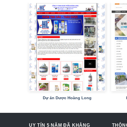
+
+
ật Lệ
Dự án Dược Hoàng Long
UY TÍN 5 NĂM ĐÃ KHẲNG
THÔNG