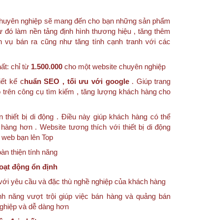
e chuyên nghiệp sẽ mang đến cho bạn những sản phẩm
ừ đó làm nền tảng định hình thương hiệu , tăng thêm
h vụ bán ra cũng như tăng tính cạnh tranh với các
ất: chỉ từ
1.500.000
cho một website chuyên nghiệp
ết kế c
huẩn SEO , tối ưu với google
. Giúp trang
 trên công cụ tìm kiếm , tăng lượng khách hàng cho
n thiết bị di động . Điều này giúp khách hàng có thể
hàng hơn . Website tương thích với thiết bị di động
g web bạn lên Top
n thiện tính năng
oạt động ổn định
với yêu cầu và đặc thù nghề nghiệp của khách hàng
nh năng vượt trội giúp việc bán hàng và quảng bán
nghiệp và dễ dàng hơn