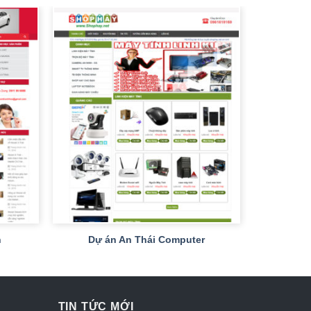
+
h
Dự án An Thái Computer
TIN TỨC MỚI