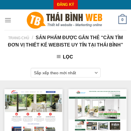
Skip
ĐĂNG KÝ
to
content
0
/
SẢN PHẨM ĐƯỢC GẮN THẺ “CẦN TÌM
TRANG CHỦ
ĐƠN VỊ THIẾT KẾ WEBISTE UY TÍN TẠI THÁI BÌNH”
LỌC