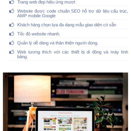
Trang web đẹp hiệu ứng mượt
Website được code chuẩn SEO hỗ trợ dữ liệu cấu trúc,
AMP mobile Google
Khách hàng chọn lựa đa dạng mẫu giao diện có sẵn
Tốc độ website nhanh.
Quản lý dễ dàng và thân thiện người dùng.
Web tương thích với các thiết bị di động và máy tính
bảng.