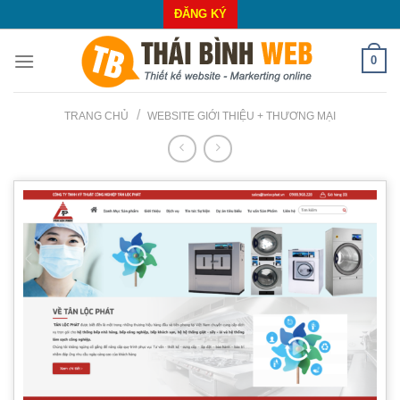
Skip
ĐĂNG KÝ
to
content
0
/
TRANG CHỦ
WEBSITE GIỚI THIỆU + THƯƠNG MẠI