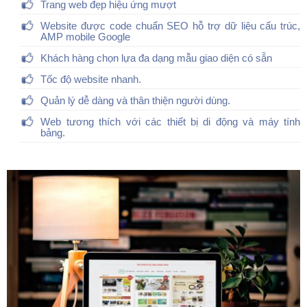
Trang web đẹp hiệu ứng mượt
Website được code chuẩn SEO hỗ trợ dữ liệu cấu trúc,
AMP mobile Google
Khách hàng chọn lựa đa dạng mẫu giao diện có sẵn
Tốc độ website nhanh.
Quản lý dễ dàng và thân thiện người dùng.
Web tương thích với các thiết bị di động và máy tính
bảng.