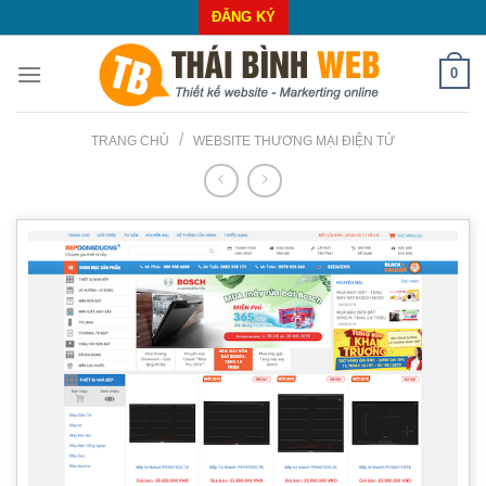
Skip
ĐĂNG KÝ
to
content
0
/
TRANG CHỦ
WEBSITE THƯƠNG MẠI ĐIỆN TỬ