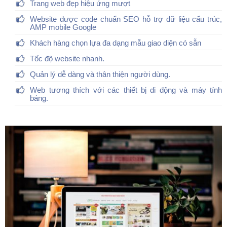
Trang web đẹp hiệu ứng mượt
Website được code chuẩn SEO hỗ trợ dữ liệu cấu trúc,
AMP mobile Google
Khách hàng chọn lựa đa dạng mẫu giao diện có sẵn
Tốc độ website nhanh.
Quản lý dễ dàng và thân thiện người dùng.
Web tương thích với các thiết bị di động và máy tính
bảng.