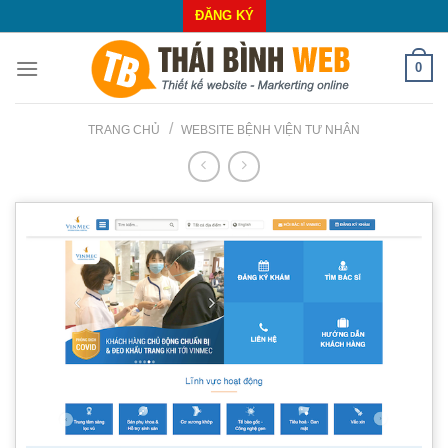
Skip
ĐĂNG KÝ
to
content
0
/
TRANG CHỦ
WEBSITE BỆNH VIỆN TƯ NHÂN