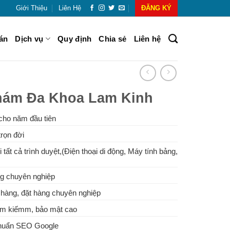
Giới Thiệu
Liên Hệ
ĐĂNG KÝ
án
Dịch vụ
Quy định
Chia sẻ
Liên hệ
hám Đa Khoa Lam Kinh
cho năm đầu tiên
rọn đời
 tất cả trình duyệt,(Điện thoại di động, Máy tính bảng,
g chuyên nghiệp
hàng, đặt hàng chuyên nghiệp
tìm kiếmm, bảo mật cao
Chuẩn SEO Google