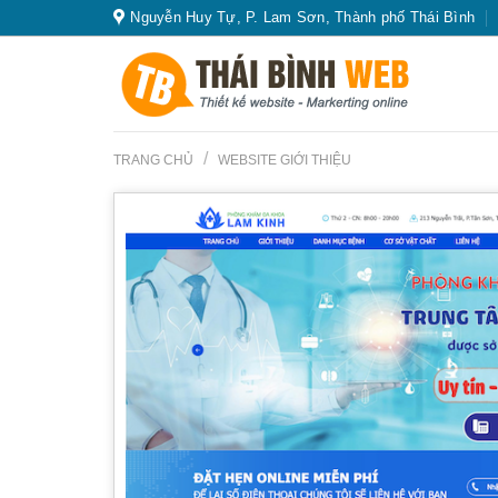
Skip
Nguyễn Huy Tự, P. Lam Sơn, Thành phố Thái Bình
to
content
/
TRANG CHỦ
WEBSITE GIỚI THIỆU