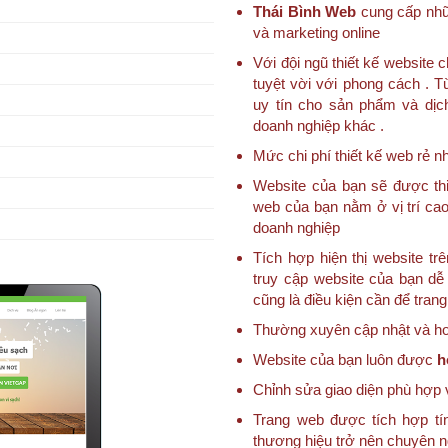
Thái Bình Web
cung cấp nhữn
và marketing online
Với đội ngũ thiết kế websit
tuyệt vời với phong cách . T
uy tín cho sản phẩm và dịc
doanh nghiệp khác .
Mức chi phí thiết kế web rẻ nh
Website của bạn sẽ được thi
web của bạn nằm ở vị trí cao
doanh nghiệp
Tích hợp hiện thị website trê
truy cập website của bạn dễ 
cũng là điều kiện cần để tran
Thường xuyên cập nhật và hoà
Website của bạn luôn được
h
Chỉnh sửa giao diện phù hợp 
Trang web được tích hợp tí
thương hiệu trở nên chuyên 