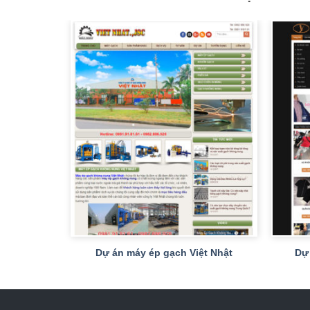
+
+
 Long
Dự án máy ép gạch Việt Nhật
Dự