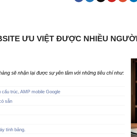
SITE ƯU VIỆT ĐƯỢC NHIỀU NGƯỜ
h hàng sẽ nhận lại được sự yên tâm với những tiêu chí như:
 cấu trúc, AMP mobile Google
có sẵn
áy tính bảng.