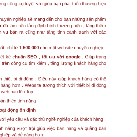
g công cụ tuyệt vời giúp bạn phát triển thương hiệu
e chuyên nghiệp sẽ mang đến cho bạn những sản phẩm
ừ đó làm nền tảng định hình thương hiệu , tăng thêm
h vụ bán ra cũng như tăng tính cạnh tranh với các
ất: chỉ từ
1.500.000
cho một website chuyên nghiệp
ết kế c
huẩn SEO , tối ưu với google
. Giúp trang
 trên công cụ tìm kiếm , tăng lượng khách hàng cho
n thiết bị di động . Điều này giúp khách hàng có thể
hàng hơn . Website tương thích với thiết bị di động
g web bạn lên Top
n thiện tính năng
oạt động ổn định
với yêu cầu và đặc thù nghề nghiệp của khách hàng
nh năng vượt trội giúp việc bán hàng và quảng bán
nghiệp và dễ dàng hơn