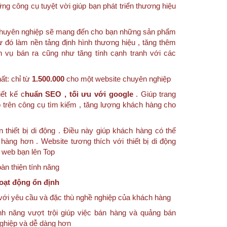
g công cụ tuyệt vời giúp bạn phát triển thương hiệu
e chuyên nghiệp sẽ mang đến cho bạn những sản phẩm
ừ đó làm nền tảng định hình thương hiệu , tăng thêm
h vụ bán ra cũng như tăng tính cạnh tranh với các
ất: chỉ từ
1.500.000
cho một website chuyên nghiệp
ết kế c
huẩn SEO , tối ưu với google
. Giúp trang
 trên công cụ tìm kiếm , tăng lượng khách hàng cho
n thiết bị di động . Điều này giúp khách hàng có thể
hàng hơn . Website tương thích với thiết bị di động
g web bạn lên Top
n thiện tính năng
oạt động ổn định
với yêu cầu và đặc thù nghề nghiệp của khách hàng
nh năng vượt trội giúp việc bán hàng và quảng bán
nghiệp và dễ dàng hơn