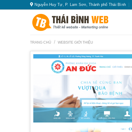
Skip
Nguyễn Huy Tự, P. Lam Sơn, Thành phố Thái Bình
to
content
/
TRANG CHỦ
WEBSITE GIỚI THIỆU