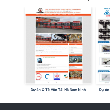
+
+
tor
Dự án Ô Tô Vận Tải Hà Nam Ninh
Dự án