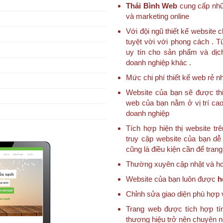
Thái Bình Web
cung cấp nhữn
và marketing online
Với đội ngũ thiết kế websit
tuyệt vời với phong cách . T
uy tín cho sản phẩm và dịc
doanh nghiệp khác .
Mức chi phí thiết kế web rẻ nh
Website của bạn sẽ được thi
web của bạn nằm ở vị trí cao
doanh nghiệp
Tích hợp hiện thị website trê
truy cập website của bạn dễ 
cũng là điều kiện cần để tran
Thường xuyên cập nhật và hoà
Website của bạn luôn được
h
Chỉnh sửa giao diện phù hợp 
Trang web được tích hợp tí
thương hiệu trở nên chuyên 