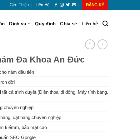
Giới Thiệu
Liên Hệ
ĐĂNG KÝ
án
Dịch vụ
Quy định
Chia sẻ
Liên hệ
hám Đa Khoa An Đức
cho năm đầu tiên
rọn đời
 tất cả trình duyệt,(Điện thoại di động, Máy tính bảng,
g chuyên nghiệp
hàng, đặt hàng chuyên nghiệp
tìm kiếmm, bảo mật cao
Chuẩn SEO Google