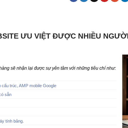
SITE ƯU VIỆT ĐƯỢC NHIỀU NGƯỜ
h hàng sẽ nhận lại được sự yên tâm với những tiêu chí như:
 cấu trúc, AMP mobile Google
có sẵn
áy tính bảng.