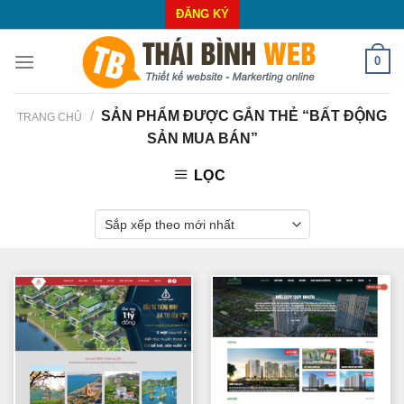
Skip
ĐĂNG KÝ
to
content
0
/
SẢN PHẨM ĐƯỢC GẮN THẺ “BẤT ĐỘNG
TRANG CHỦ
SẢN MUA BÁN”
LỌC