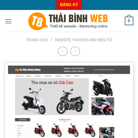
Skip
ĐĂNG KÝ
to
content
0
/
TRANG CHỦ
WEBSITE THƯƠNG MẠI ĐIỆN TỬ