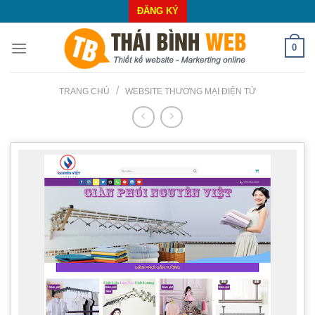
Skip
ĐĂNG KÝ
to
content
0
/
TRANG CHỦ
WEBSITE THƯƠNG MẠI ĐIỆN TỬ