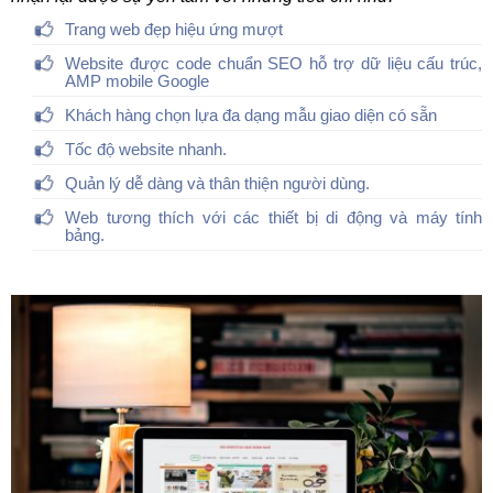
Trang web đẹp hiệu ứng mượt
Website được code chuẩn SEO hỗ trợ dữ liệu cấu trúc,
AMP mobile Google
Khách hàng chọn lựa đa dạng mẫu giao diện có sẵn
Tốc độ website nhanh.
Quản lý dễ dàng và thân thiện người dùng.
Web tương thích với các thiết bị di động và máy tính
bảng.