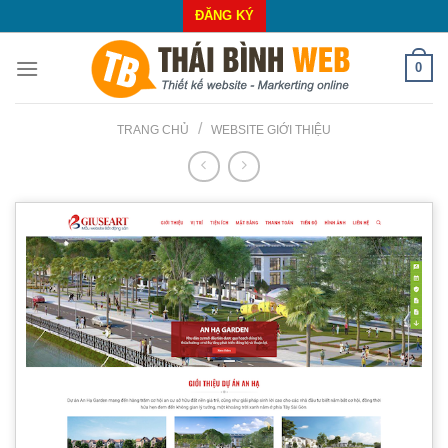
Skip
ĐĂNG KÝ
to
content
0
/
TRANG CHỦ
WEBSITE GIỚI THIỆU