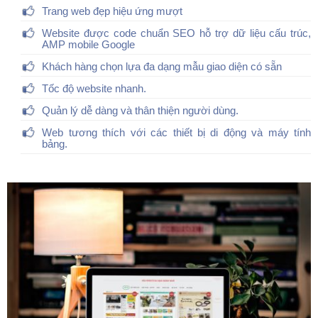
Trang web đẹp hiệu ứng mượt
Website được code chuẩn SEO hỗ trợ dữ liệu cấu trúc,
AMP mobile Google
Khách hàng chọn lựa đa dạng mẫu giao diện có sẵn
Tốc độ website nhanh.
Quản lý dễ dàng và thân thiện người dùng.
Web tương thích với các thiết bị di động và máy tính
bảng.