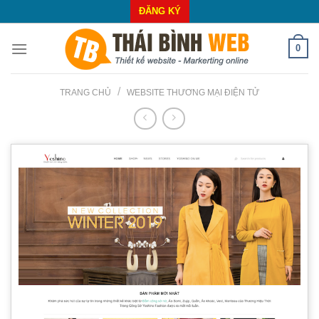
Skip
ĐĂNG KÝ
to
content
0
/
TRANG CHỦ
WEBSITE THƯƠNG MẠI ĐIỆN TỬ