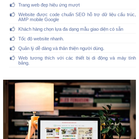
Trang web đẹp hiệu ứng mượt
Website được code chuẩn SEO hỗ trợ dữ liệu cấu trúc,
AMP mobile Google
Khách hàng chọn lựa đa dạng mẫu giao diện có sẵn
Tốc độ website nhanh.
Quản lý dễ dàng và thân thiện người dùng.
Web tương thích với các thiết bị di động và máy tính
bảng.