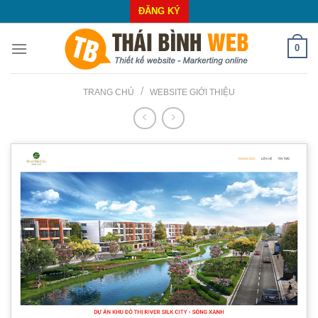
Skip
ĐĂNG KÝ
to
content
0
/
TRANG CHỦ
WEBSITE GIỚI THIỆU