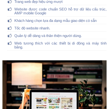
Trang web đẹp hiệu ứng mượt
Website được code chuẩn SEO hỗ trợ dữ liệu cấu trúc,
AMP mobile Google
Khách hàng chọn lựa đa dạng mẫu giao diện có sẵn
Tốc độ website nhanh.
Quản lý dễ dàng và thân thiện người dùng.
Web tương thích với các thiết bị di động và máy tính
bảng.