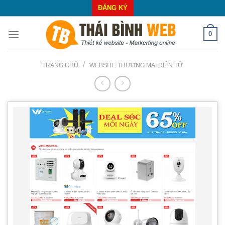
Skip
ĐĂNG KÝ
to
content
0
/
TRANG CHỦ
WEBSITE THƯƠNG MẠI ĐIỆN TỬ