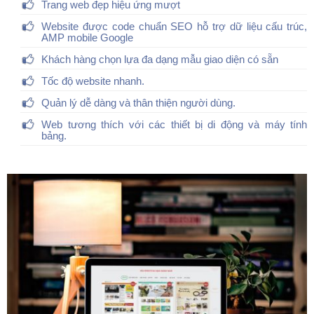
Trang web đẹp hiệu ứng mượt
Website được code chuẩn SEO hỗ trợ dữ liệu cấu trúc,
AMP mobile Google
Khách hàng chọn lựa đa dạng mẫu giao diện có sẵn
Tốc độ website nhanh.
Quản lý dễ dàng và thân thiện người dùng.
Web tương thích với các thiết bị di động và máy tính
bảng.