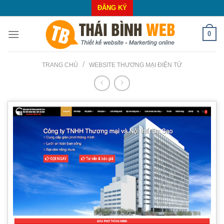
Skip
ĐĂNG KÝ
to
content
0
/
TRANG CHỦ
WEBSITE THƯƠNG MẠI ĐIỆN TỬ