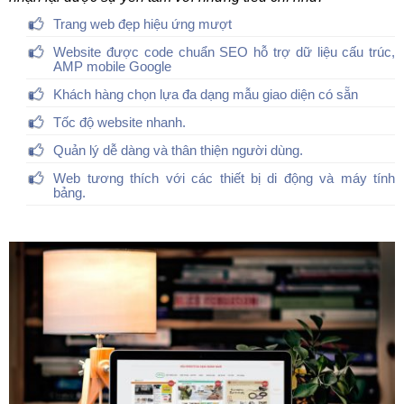
Trang web đẹp hiệu ứng mượt
Website được code chuẩn SEO hỗ trợ dữ liệu cấu trúc,
AMP mobile Google
Khách hàng chọn lựa đa dạng mẫu giao diện có sẵn
Tốc độ website nhanh.
Quản lý dễ dàng và thân thiện người dùng.
Web tương thích với các thiết bị di động và máy tính
bảng.