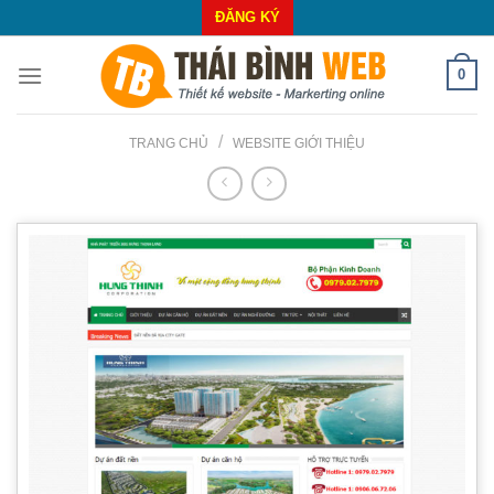
Skip
ĐĂNG KÝ
to
content
0
/
TRANG CHỦ
WEBSITE GIỚI THIỆU