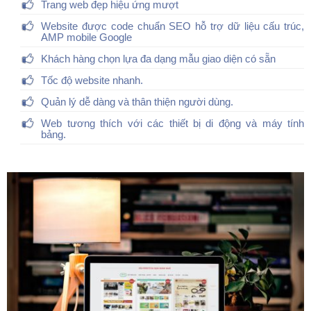
Trang web đẹp hiệu ứng mượt
Website được code chuẩn SEO hỗ trợ dữ liệu cấu trúc,
AMP mobile Google
Khách hàng chọn lựa đa dạng mẫu giao diện có sẵn
Tốc độ website nhanh.
Quản lý dễ dàng và thân thiện người dùng.
Web tương thích với các thiết bị di động và máy tính
bảng.