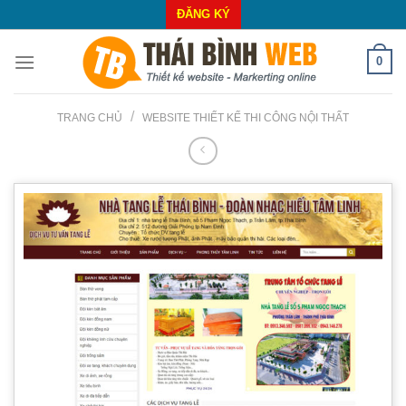
Skip
ĐĂNG KÝ
to
content
0
/
TRANG CHỦ
WEBSITE THIẾT KẾ THI CÔNG NỘI THẤT