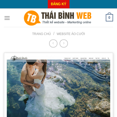
Skip
ĐĂNG KÝ
to
content
0
/
TRANG CHỦ
WEBSITE ÁO CƯỚI