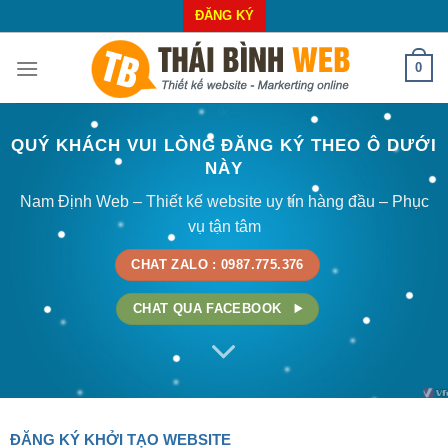
Skip
ĐĂNG KÝ
to
content
0
QUÝ KHÁCH VUI LÒNG ĐĂNG KÝ THEO Ô DƯỚI
NÀY
Nam Định Web – Thiết kế website uy tín hàng đầu – Phục
vụ tận tâm
CHAT ZALO : 0987.775.376
CHAT QUA FACEBOOK
ĐĂNG KÝ KHỞI TẠO WEBSITE